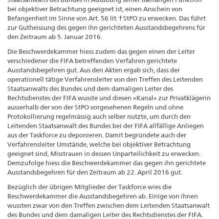
bei objektiver Betrachtung geeignet ist, einen Anschein von
Befangenheit im Sinne von Art. 56 lit. f StPO zu erwecken. Das führt
zur Gutheissung des gegen ihn gerichteten Ausstandsbegehrens für
den Zeitraum ab 5. Januar 2016.
Die Beschwerdekammer hiess zudem das gegen einen der Leiter
verschiedener die FIFA betreffenden Verfahren gerichtete
Ausstandsbegehren gut. Aus den Akten ergab sich, dass der
operationell tätige Verfahrensleiter von den Treffen des Leitenden
Staatsanwalts des Bundes und dem damaligen Leiter des
Rechtsdienstes der FIFA wusste und diesen «Kanal» zur Privatklägerin
ausserhalb der von der StPO vorgesehenen Regeln und ohne
Protokollierung regelmässig auch selber nutzte, um durch den
Leitenden Staatsanwalt des Bundes bei der FIFA allfällige Anliegen
aus der Taskforce zu deponieren. Damit begründete auch der
Verfahrensleiter Umstände, welche bei objektiver Betrachtung
geeignet sind, Misstrauen in dessen Unparteilichkeit zu erwecken.
Demzufolge hiess die Beschwerde­kammer das gegen ihn gerichtete
Ausstandsbegehren für den Zeitraum ab 22. April 2016 gut.
Bezüglich der übrigen Mitglieder der Taskforce wies die
Beschwerdekammer die Ausstands­begehren ab. Einige von ihnen
wussten zwar von den Treffen zwischen dem Leitenden Staatsanwalt
des Bundes und dem damaligen Leiter des Rechtsdienstes der FIFA.