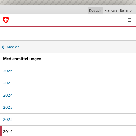
Deutsch
Français
Italiano
Ricerca
Back
Medien
to
Medienmitteilungen
2026
2025
2024
2023
2022
active
2019