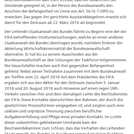
Umstände geeignet ist, in der Person des Bundesanwalts den
Anschein der Befangenheit im Sinne von Art. 56 lit. f StPO zu
erwecken. Das gegen ihn gerichtete Ausstandsbegehren erweist sich
damit für den Zeitraum ab 22. März 2016 als begründet.
Der Leitende Staatsanwalt des Bundes führte zu Beginn eine der die
FIFA betreffenden Strafuntersuchungen, welche an einen anderen
Staatsanwalt des Bundes übertragen wurde, nachdem Ersterer die
Abteilung Wirtschaftskriminalität der Bundesanwaltschaft
übernahm. Er hat bis zu seinem Ausscheiden aus der
Bundesanwaltschaft an den Sitzungen der Taskforce teilgenommen.
Die Gesuchsteller machen auch ihm gegenüber Befangenheit
geltend. Nebst seiner Teilnahme zusammen mit dem Bundesanwalt
am Treffen vom 22. April 2016 mit dem Präsidenten der FIFA
ergaben sich aus den Akten für den Zeitraum zwischen 5. Januar
2016 und 20. August 2018 auch Hinweise auf einen regen SMS-
Verkehr zwischen ihm und dem damaligen Leiter des Rechtsdienstes
der FIFA. Diese Kontakte überschritten den Rahmen, der durch die
gesetzlichen Prozessformen vorgegeben ist, und zeigten auch eine
unklare und unpräzise Trennung zwischen beruflicher
Aufgabenerfüllung und Pflege eines privaten Kontakts. Im Lichte
dieser unbestritten gebliebenen Umstände kam die
Beschwerdekammer zum Schluss, dass das Verhalten des Leitenden
Staatsanwalts des Bundes in Ausübung seiner damaligen Funktion