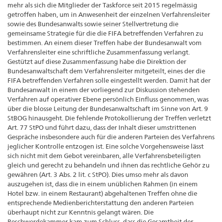
mehr als sich die Mitglieder der Taskforce seit 2015 regelmässig
getroffen haben, um in Anwesenheit der einzelnen Verfahrensleiter
sowie des Bundesanwalts sowie seiner Stellvertretung die
gemeinsame Strategie für die die FIFA betreffenden Verfahren zu
bestimmen. An einem dieser Treffen habe der Bundesanwalt vom
Verfahrensleiter eine schriftliche Zusammenfassung verlangt.
Gestützt auf diese Zusammenfassung habe die Direktion der
Bundesanwaltschaft dem Verfahrensleiter mitgeteilt, eines der die
FIFA betreffenden Verfahren solle eingestellt werden. Damit hat der
Bundesanwalt in einem der vorliegend zur Diskussion stehenden
Verfahren auf operativer Ebene persönlich Einfluss genommen, was
über die blosse Leitung der Bundesanwaltschaft im Sinne von Art. 9
StBOG hinausgeht. Die fehlende Protokollierung der Treffen verletzt
Art. 77 StPO und führt dazu, dass der Inhalt dieser umstrittenen
Gespräche insbesondere auch für die anderen Parteien des Verfahrens
jeglicher Kontrolle entzogen ist. Eine solche Vorgehensweise lässt
sich nicht mit dem Gebot vereinbaren, alle Verfahrens­beteiligten
gleich und gerecht zu behandeln und ihnen das rechtliche Gehör zu
gewähren (Art. 3 Abs. 2 lit. c StPO). Dies umso mehr als davon
auszugehen ist, dass die in einem unüblichen Rahmen (in einem
Hotel bzw. in einem Restaurant) abgehaltenen Treffen ohne die
entsprechende Medienberichterstattung den anderen Parteien
überhaupt nicht zur Kenntnis gelangt wären. Die
Beschwerdekammer kam zum Schluss, dass die Gesamtheit der