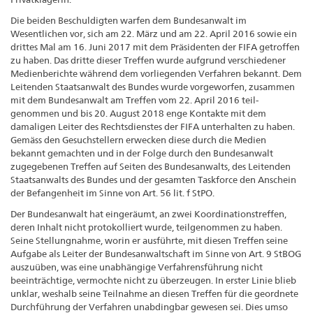
Die beiden Beschuldigten warfen dem Bundesanwalt im
Wesentlichen vor, sich am 22. März und am 22. April 2016 sowie ein
drittes Mal am 16. Juni 2017 mit dem Präsidenten der FIFA getroffen
zu haben. Das dritte dieser Treffen wurde aufgrund verschiedener
Medienberichte während dem vorliegenden Verfahren bekannt. Dem
Leitenden Staatsanwalt des Bundes wurde vorgeworfen, zusammen
mit dem Bundesanwalt am Treffen vom 22. April 2016 teil­
genommen und bis 20. August 2018 enge Kontakte mit dem
damaligen Leiter des Rechts­dienstes der FIFA unterhalten zu haben.
Gemäss den Gesuchstellern erwecken diese durch die Medien
bekannt gemachten und in der Folge durch den Bundesanwalt
zugegebenen Treffen auf Seiten des Bundesanwalts, des Leitenden
Staatsanwalts des Bundes und der gesamten Taskforce den Anschein
der Befangenheit im Sinne von Art. 56 lit. f StPO.
Der Bundesanwalt hat eingeräumt, an zwei Koordinationstreffen,
deren Inhalt nicht proto­kolliert wurde, teilgenommen zu haben.
Seine Stellungnahme, worin er ausführte, mit diesen Treffen seine
Aufgabe als Leiter der Bundesanwaltschaft im Sinne von Art. 9 StBOG
auszuüben, was eine unabhängige Verfahrensführung nicht
beeinträchtige, vermochte nicht zu überzeugen. In erster Linie blieb
unklar, weshalb seine Teilnahme an diesen Treffen für die geordnete
Durchführung der Verfahren unabdingbar gewesen sei. Dies umso