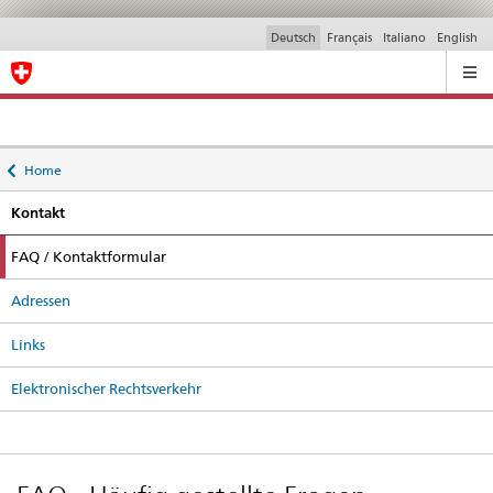
Deutsch
Français
Italiano
English
Ricerca
Back
Home
to
Kontakt
active
FAQ / Kontaktformular
Adressen
Links
Elektronischer Rechtsverkehr