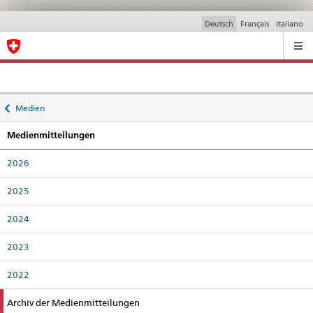
Deutsch
Français
Italiano
Ricerca
Back
Medien
to
Medienmitteilungen
2026
2025
2024
2023
2022
active
Archiv der Medienmitteilungen