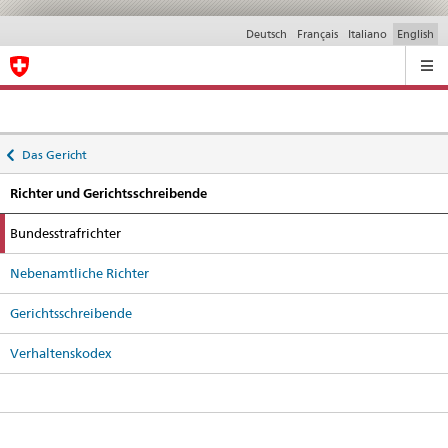
Deutsch
Français
Italiano
English
Ricerca
Back
Das Gericht
to
Richter und Gerichtsschreibende
active
Bundesstrafrichter
Nebenamtliche Richter
Gerichtsschreibende
Verhaltenskodex